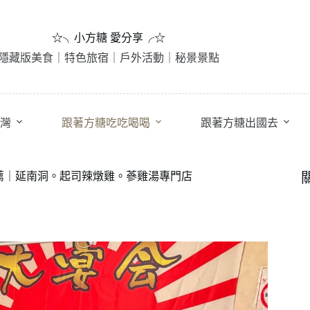
☆╮小方糖 愛分享╭☆
隱藏版美食｜特色旅宿｜戶外活動｜秘景景點
灣
跟著方糖吃吃喝喝
跟著方糖出國去
推薦｜延南洞。起司辣燉雞。蔘雞湯專門店