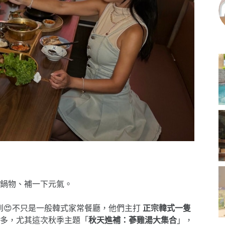
鍋物、補一下元氣。
到😍不只是一般韓式家常餐廳，他們主打
正宗韓式一隻
多，尤其這次秋季主題「
秋天進補：蔘雞湯大集合
」，