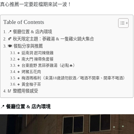
真心推薦一定要趁檔期來試一波！
Table of Contents
📍 餐廳位置 & 店內環境
🍂 秋天限定主題：蔘雞湯 & 一隻雞火鍋大集合
🍽️ 餐點分享與推薦
🔸 𨒂南洞 起司辣燉雞
🔸 南大門 辣帶魚套餐
🔸 台東鹿野 黑蒜蔘雞湯（必點🔥）
🔸 烤豬五花肉
🔸 梅酒瑪格利（未滿18歲請勿飲酒／喝酒不開車、開車不喝酒）
🔸 黃金柚子茶
🥢 整體用餐感受
📍
餐廳位置 & 店內環境