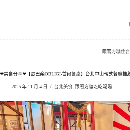
跳
至
主
要
內
容
跟著方糖住台
❤美食分享❤【歐巴楽OBLIGI-首爾餐桌】台北中山韓式餐廳
2025 年 11 月 4 日
台北美食
,
跟著方糖吃吃喝喝