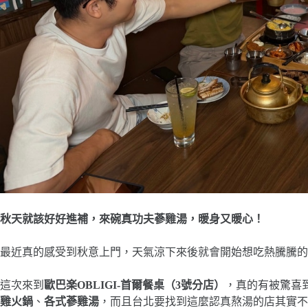
秋天就該好好進補，來碗真功夫蔘雞湯，暖身又暖心！
最近真的感受到秋意上門，天氣涼下來後就會開始想吃熱騰騰的
這次來到
歐巴楽OBLIGI-首爾餐桌（3號分店）
，真的有被驚喜
雞火鍋
、
各式蔘雞湯
，而且台北要找到這麼認真熬湯的店其實不