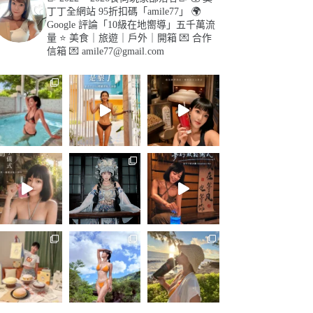
丁丁全網站 95折扣碼「amile77」
🌍
Google 評論「10級在地嚮導」五千萬流
量
⭐️ 美食｜旅遊｜戶外｜開箱
💌 合作
信箱 💌
amile77@gmail.com