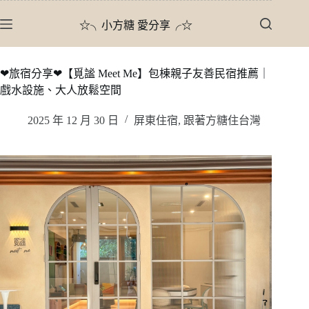
跳
☆╮小方糖 愛分享╭☆
至
主
要
❤旅宿分享❤【覓謐 Meet Me】包棟親子友善民宿推薦｜
內
戲水設施、大人放鬆空間
容
2025 年 12 月 30 日
屏東住宿
,
跟著方糖住台灣