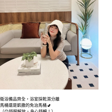
衛浴備品齊全，浴室採乾濕分離
馬桶還是凱撒的免治馬桶
🚽
（
😌
舒服解放，身心舒暢！）