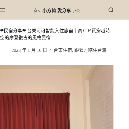
跳
☆╮小方糖 愛分享╭☆
至
主
要
❤民宿分享❤ 台東可可智能入住旅宿｜高ＣＰ質穿越時
內
空的摩登復古的風格民宿
容
2023 年 1 月 10 日
台東住宿
,
跟著方糖住台灣