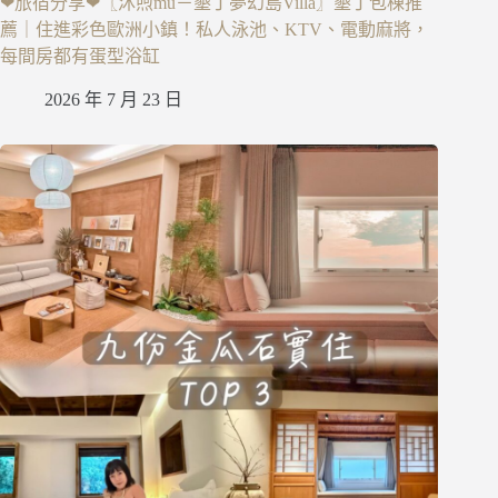
❤旅宿分享❤〖沐煦mu－墾丁夢幻島Villa〗墾丁包棟推
薦｜住進彩色歐洲小鎮！私人泳池、KTV、電動麻將，
每間房都有蛋型浴缸
2026 年 7 月 23 日