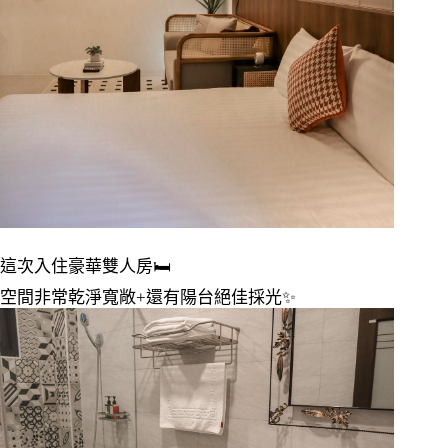
這次入住豪華雙人房
🛏️
空間非常乾淨寬敞
+
還有陽台絕佳採光
✨