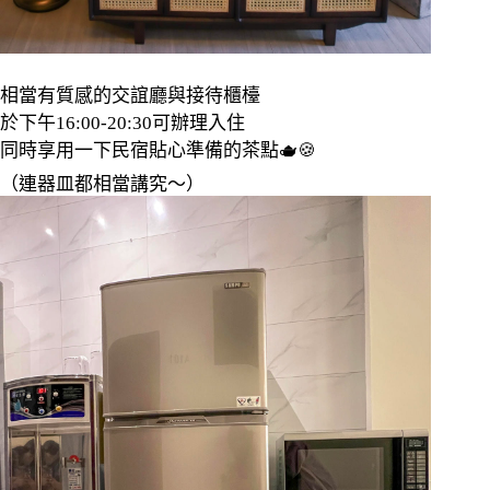
相當有質感的交誼廳與接待櫃檯
於下午
16:00-20:30
可辦理入住
同時享用一下民宿貼心準備的茶點
🫖🍪
（連器皿都相當講究～）