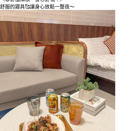
舒服的寢具
🥰
讓身心放鬆一整夜～