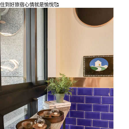
住到好旅宿心情就是愉悅
🥰