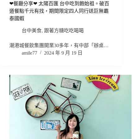
❤餐廳分享❤ 太陽百匯 台中吃到飽始祖。破百
道餐點千元有找，期間限定四人同行送巨無霸
泰國蝦
台中美食
,
跟著方糖吃吃喝喝
潮港城餐飲集團開業30多年，有中部「辦桌…
amile77
2024 年 9 月 19 日