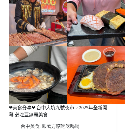
❤美食分享❤ 台中大坑九號夜市。2025年全新開
幕 必吃巨無霸美食
台中美食
,
跟著方糖吃吃喝喝