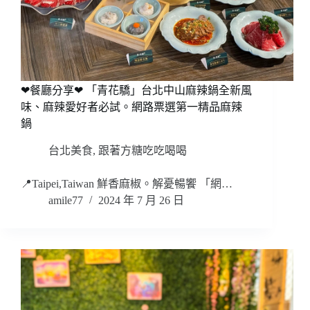
❤餐廳分享❤ 「青花驕」台北中山麻辣鍋全新風
味、麻辣愛好者必試。網路票選第一精品麻辣
鍋
台北美食
,
跟著方糖吃吃喝喝
📍Taipei,Taiwan 鮮香麻椒。解憂暢饗 「網…
amile77
2024 年 7 月 26 日