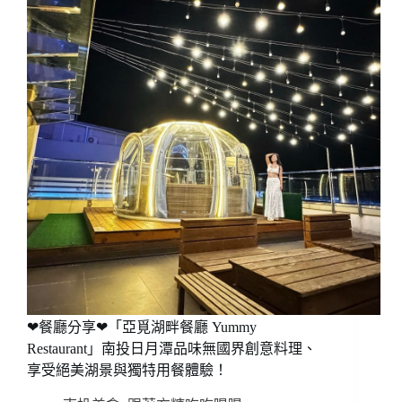
❤餐廳分享❤「亞覓湖畔餐廳 Yummy
Restaurant」南投日月潭品味無國界創意料理、
享受絕美湖景與獨特用餐體驗！