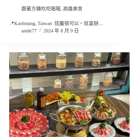
跟著方糖吃吃喝喝
,
高雄美食
📍Kaohsiung, Taiwan 炫腹很可以。炫富辦…
amile77
2024 年 8 月 9 日