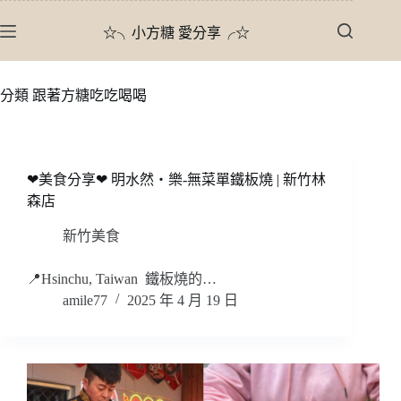
跳
☆╮小方糖 愛分享╭☆
至
主
要
分類
跟著方糖吃吃喝喝
內
容
❤美食分享❤ 明水然・樂-無菜單鐵板燒 | 新竹林
森店
新竹美食
📍Hsinchu, Taiwan 鐵板燒的…
amile77
2025 年 4 月 19 日