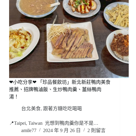
❤小吃分享❤ 「珍品餐飲坊」新北新莊鴨肉美食
推薦、招牌鴨滷飯、生炒鴨肉羹、薑絲鴨肉
湯！
台北美食
,
跟著方糖吃吃喝喝
📍Taipei, Taiwan 光想到鴨肉羹你是不是…
amile77
2024 年 9 月 26 日
2 則留言