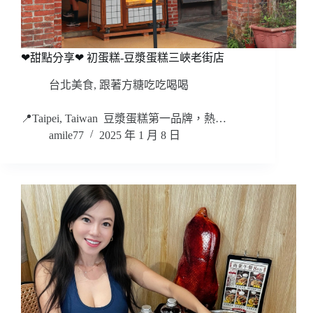
❤甜點分享❤ 初蛋糕-豆漿蛋糕三峽老街店
台北美食
,
跟著方糖吃吃喝喝
📍Taipei, Taiwan 豆漿蛋糕第一品牌，熱…
amile77
2025 年 1 月 8 日