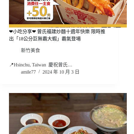
❤小吃分享❤ 曾氏福建炒麵十週年快樂 限時推
出「18公分巨無霸大蝦」霸氣登場
新竹美食
📍Hsinchu, Taiwan 慶祝曾氏…
amile77
2024 年 10 月 3 日