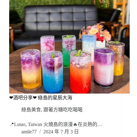
❤酒吧分享❤ 綠島的星辰大海
綠島美食
,
跟著方糖吃吃喝喝
📍Lutao, Taiwan 火燒島的浪漫🔥在炎熱的…
amile77
2024 年 7 月 3 日