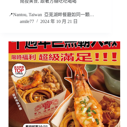
南投美食
,
跟著方糖吃吃喝喝
📍Nantou, Taiwan 亞覓湖畔餐廳如同一顆…
amile77
2024 年 10 月 21 日