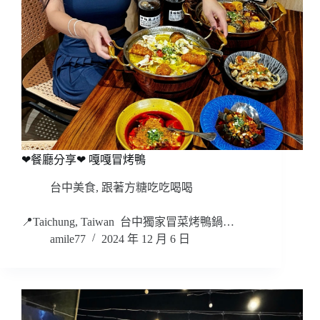
❤餐廳分享❤ 嘎嘎冒烤鴨
台中美食
,
跟著方糖吃吃喝喝
📍Taichung, Taiwan 台中獨家冒菜烤鴨鍋…
amile77
2024 年 12 月 6 日