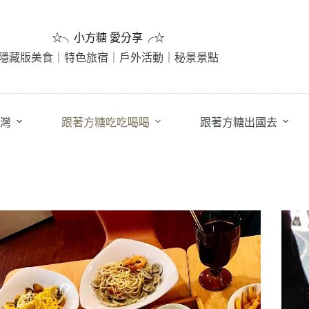
☆╮小方糖 愛分享╭☆
隱藏版美食｜特色旅宿｜戶外活動｜秘景景點
灣
跟著方糖吃吃喝喝
跟著方糖出國去