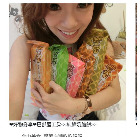
❤好物分享❤巴部屋工房<<純鮮奶脆餅>>
台中美食
,
跟著方糖吃吃喝喝