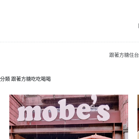
跳
至
主
要
內
容
跟著方糖住台
分類
跟著方糖吃吃喝喝