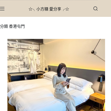
跳
☆╮小方糖 愛分享╭☆
至
主
要
分類
香港屯門
內
容