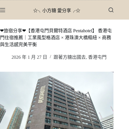
跳
☆╮小方糖 愛分享╭☆
至
主
要
❤旅宿分享❤【香港屯門貝爾特酒店 Pentahotel】 香港屯
內
門住宿推薦｜工業風型格酒店 × 港珠澳大橋樞紐 × 商務
容
與生活感完美平衡
2026 年 1 月 27 日
跟著方糖出國去
,
香港屯門