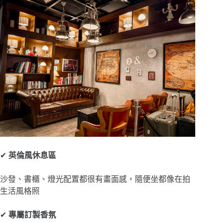
✔
英倫風休息區
沙發、書櫃、燈光配置都很有畫面感，隨便坐都像在拍
生活風格照
✔
專屬訂製香氛