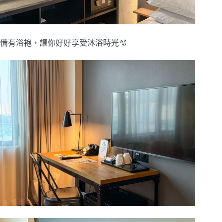
備有浴袍，讓你好好享受沐浴時光🫧