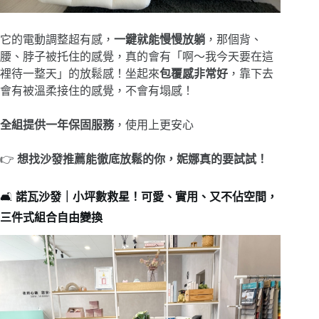
它的電動調整超有感，
一鍵就能慢慢放躺
，那個背、
腰、脖子被托住的感覺，真的會有「啊～我今天要在這
裡待一整天」的放鬆感！坐起來
包覆感非常好
，靠下去
會有被溫柔接住的感覺，不會有塌感！
全組提供一年保固服務
，使用上更安心
👉
想找沙發推薦能徹底放鬆的你，妮娜真的要試試！
🛋️
諾瓦沙發｜小坪數救星！可愛、實用、又不佔空間，
三件式組合自由變換