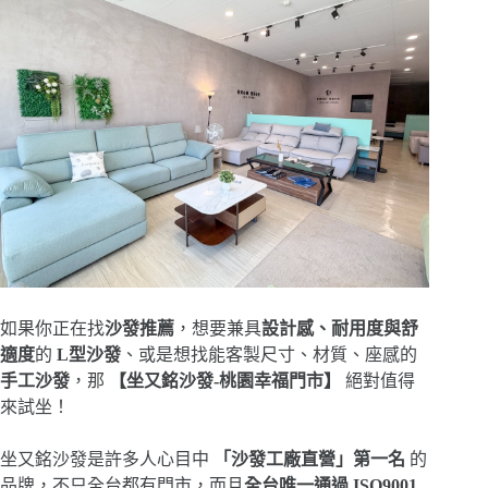
如果你正在找
沙發推薦
，想要兼具
設計感、耐用度與舒
適度
的
L型沙發
、或是想找能客製尺寸、材質、座感的
手工沙發
，那
【坐又銘沙發-桃園幸福門市】
絕對值得
來試坐！
坐又銘沙發是許多人心目中
「沙發工廠直營」第一名
的
品牌，不只全台都有門市，而且
全台唯一通過 ISO9001