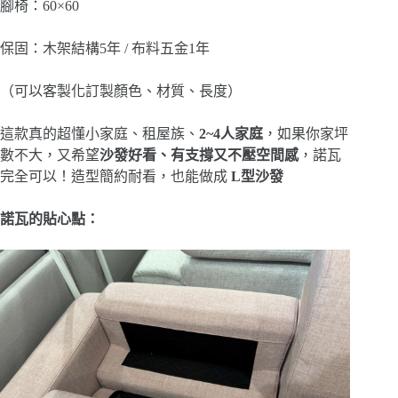
腳椅：60×60
保固：木架結構5年 / 布料五金1年
（可以客製化訂製顏色、材質、長度）
這款真的超懂小家庭、租屋族、
2~4人家庭
，如果你家坪
數不大，又希望
沙發好看、有支撐又不壓空間感
，諾瓦
完全可以！造型簡約耐看，也能做成
L型沙發
諾瓦的貼心點：