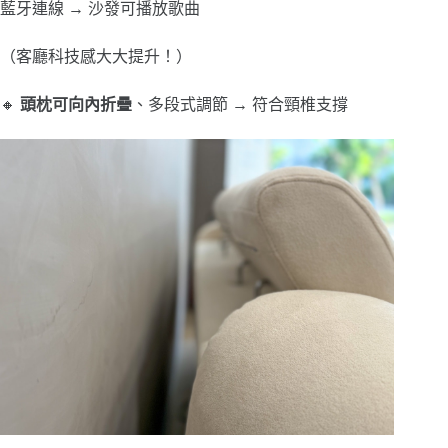
藍牙連線 → 沙發可播放歌曲
（客廳科技感大大提升！）
🔸
頭枕可向內折疊
、多段式調節 → 符合頸椎支撐