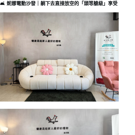
🛋️
妮娜電動沙發｜躺下去直接放空的「頭等艙級」享受