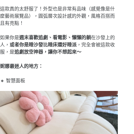
這款真的太舒服了！外型也是非常有品味（感覺像是什
麼藝術展覽品），圓弧層次設計感的外觀，風格百搭而
且有亮點！
如果你是
週末喜歡追劇、看電影、懶懶的躺
在沙發上的
人，
或者你是睡沙發比睡床還好睡派
，完全會被這款收
服，是
追劇放空神器，讓你不想起來～
妮娜最迷人的地方：
🔸 智慧面板