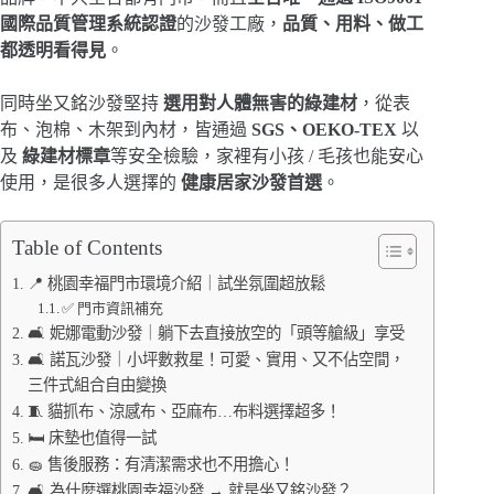
國際品質管理系統認證
的沙發工廠，
品質、用料、做工
都透明看得見
。
同時坐又銘沙發堅持
選用對人體無害的綠建材
，從表
布、泡棉、木架到內材，皆通過
SGS、OEKO-TEX
以
及
綠建材標章
等安全檢驗，家裡有小孩 / 毛孩也能安心
使用，是很多人選擇的
健康居家沙發首選
。
Table of Contents
📍 桃園幸福門市環境介紹｜試坐氛圍超放鬆
✅ 門市資訊補充
🛋️ 妮娜電動沙發｜躺下去直接放空的「頭等艙級」享受
🛋️ 諾瓦沙發｜小坪數救星！可愛、實用、又不佔空間，
三件式組合自由變換
🧵 貓抓布、涼感布、亞麻布…布料選擇超多！
🛏️ 床墊也值得一試
🧽 售後服務：有清潔需求也不用擔心！
🛋️ 為什麼選桃園幸福沙發 → 就是坐又銘沙發？