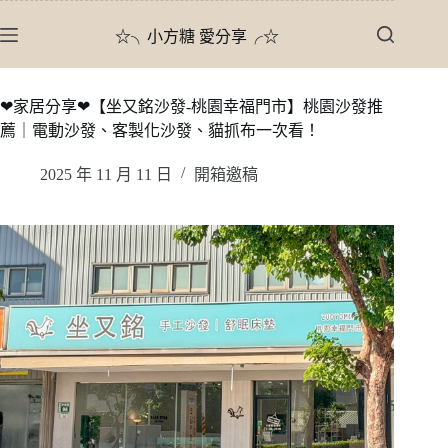
跳
☆╮小方糖 愛分享╭☆
至
主
要
❤家居分享❤【坐又銘沙發-桃園幸福門市】桃園沙發推
內
薦｜電動沙發、客製化沙發、貓抓布一次看！
容
2025 年 11 月 11 日
開箱邀稿