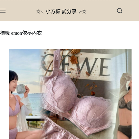
跳
☆╮小方糖 愛分享╭☆
至
主
要
標籤
emon依夢內衣
內
容