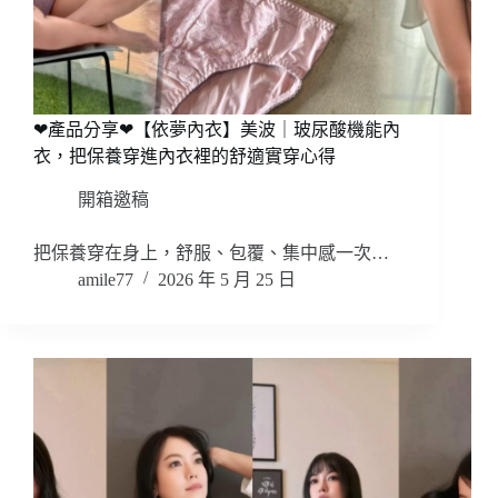
❤產品分享❤【依夢內衣】美波｜玻尿酸機能內
衣，把保養穿進內衣裡的舒適實穿心得
開箱邀稿
把保養穿在身上，舒服、包覆、集中感一次…
amile77
2026 年 5 月 25 日