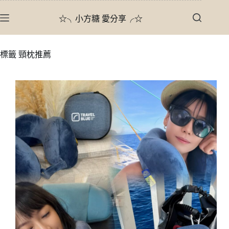
跳
☆╮小方糖 愛分享╭☆
至
主
要
標籤
頸枕推薦
內
容