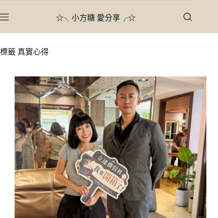
跳
☆╮小方糖 愛分享╭☆
至
主
要
標籤
真實心得
內
容