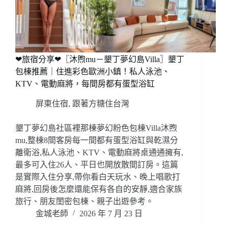
❤旅宿分享❤〖沐煦mu－墾丁夢幻島Villa〗墾丁
包棟推薦｜住進彩色歐洲小鎮！私人泳池、
KTV、電動麻將，每間房都有蛋型浴缸
屏東住宿
,
跟著方糖住台灣
墾丁夢幻島社區裡那棟夢幻粉色包棟Villa沐煦
mu,整棟8間客房每一間都有蛋型浴缸與乾濕分
離衛浴,私人泳池、KTV、電動麻將桌通通擁有,
最多可入住26人、平日也開放散間訂房。這篇
是實際入住分享,帶你看白天玩水、晚上唱歌打
麻將,回房後怎麼還能保有各自的安靜,適合家族
旅行、朋友閨密包棟、親子出遊參考。
金城老師
2026 年 7 月 23 日