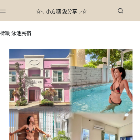
跳
☆╮小方糖 愛分享╭☆
至
主
要
標籤
泳池民宿
內
容