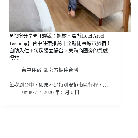
❤旅宿分享❤【蟬說：旭樹・寓所Hotel Arbol
Taichung】台中住宿推薦｜全新開幕城市旅宿！
自助入住＋每房獨立陽台，東海商圈旁的質感
慢旅
台中住宿
,
跟著方糖住台灣
每次到台中，如果不是特別安排市區行程，…
amile77
2026 年 5 月 6 日