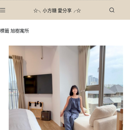
跳
☆╮小方糖 愛分享╭☆
至
主
要
標籤
旭樹寓所
內
容