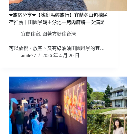
❤旅宿分享❤【嗨斑馬輕旅行】宜蘭冬山包棟民
宿推薦｜田園景觀＋泳池＋烤肉麻將一次滿足
宜蘭住宿
,
跟著方糖住台灣
可以放鬆、放空、又有綠油油田園風景的宜…
amile77
2026 年 4 月 20 日