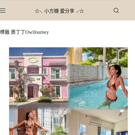
跳
☆╮小方糖 愛分享╭☆
至
主
要
標籤
奧丁丁OwlJourney
內
容