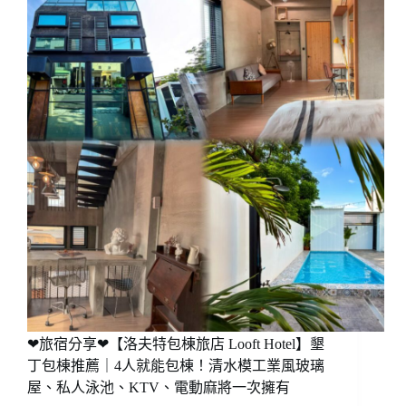
❤旅宿分享❤【洛夫特包棟旅店 Looft Hotel】墾
丁包棟推薦｜4人就能包棟！清水模工業風玻璃
屋、私人泳池、KTV、電動麻將一次擁有