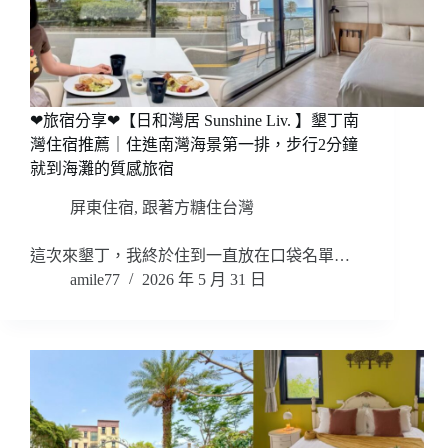
❤旅宿分享❤【日和灣居 Sunshine Liv. 】墾丁南
灣住宿推薦｜住進南灣海景第一排，步行2分鐘
就到海灘的質感旅宿
屏東住宿
,
跟著方糖住台灣
這次來墾丁，我終於住到一直放在口袋名單…
amile77
2026 年 5 月 31 日