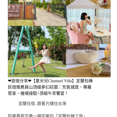
❤旅宿分享❤【夏米兒Chamuel Villa】宜蘭包棟
民宿推薦員山頂級夢幻莊園：充氣城堡、專屬
管家、機場接駁+頂級午茶饗宴！
宜蘭住宿
,
跟著方糖住台灣
如果要我定義一場完美的「宜蘭包棟之旅」…