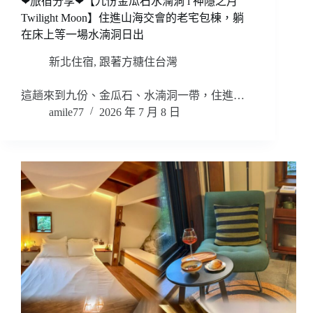
❤旅宿分享❤【九份金瓜石水湳洞 l 神隱之月
Twilight Moon】住進山海交會的老宅包棟，躺
在床上等一場水湳洞日出
新北住宿
,
跟著方糖住台灣
這趟來到九份、金瓜石、水湳洞一帶，住進…
amile77
2026 年 7 月 8 日