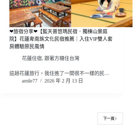
❤旅宿分享❤【藍天普悠瑪民宿．獨棟山景庭
院】花蓮卑南族文化民宿推薦｜入住VIP雙人套
房體驗原民風情
花蓮住宿
,
跟著方糖住台灣
這趟花蓮旅行，我住進了一間很不一樣的民…
amile77
2026 年 2 月 13 日
下一頁