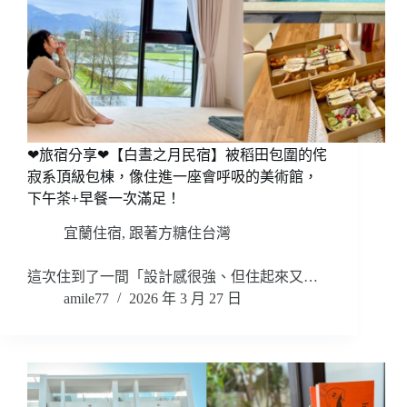
❤旅宿分享❤【白晝之月民宿】被稻田包圍的侘
寂系頂級包棟，像住進一座會呼吸的美術館，
下午茶+早餐一次滿足！
宜蘭住宿
,
跟著方糖住台灣
這次住到了一間「設計感很強、但住起來又…
amile77
2026 年 3 月 27 日