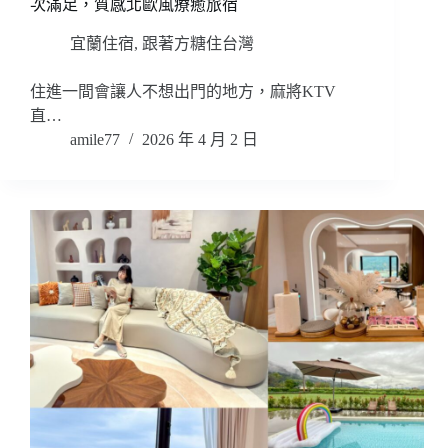
次滿足，質感北歐風療癒旅宿
宜蘭住宿
,
跟著方糖住台灣
住進一間會讓人不想出門的地方，麻將KTV
直…
amile77
2026 年 4 月 2 日