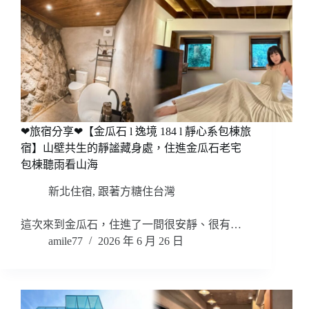
❤旅宿分享❤【金瓜石 l 逸境 184 l 靜心系包棟旅
宿】山壁共生的靜謐藏身處，住進金瓜石老宅
包棟聽雨看山海
新北住宿
,
跟著方糖住台灣
這次來到金瓜石，住進了一間很安靜、很有…
amile77
2026 年 6 月 26 日