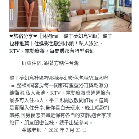
❤旅宿分享❤〖沐煦mu－墾丁夢幻島Villa〗墾丁
包棟推薦｜住進彩色歐洲小鎮！私人泳池、
KTV、電動麻將，每間房都有蛋型浴缸
屏東住宿
,
跟著方糖住台灣
墾丁夢幻島社區裡那棟夢幻粉色包棟Villa沐煦
mu,整棟8間客房每一間都有蛋型浴缸與乾濕分
離衛浴,私人泳池、KTV、電動麻將桌通通擁有,
最多可入住26人、平日也開放散間訂房。這篇
是實際入住分享,帶你看白天玩水、晚上唱歌打
麻將,回房後怎麼還能保有各自的安靜,適合家族
旅行、朋友閨密包棟、親子出遊參考。
金城老師
2026 年 7 月 23 日