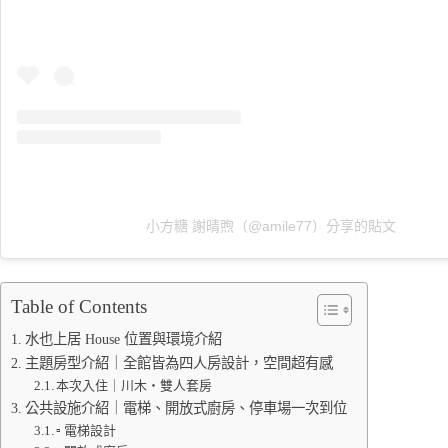
小方糖 謝晴煦（@amile77）分享的貼文
Table of Contents
水也上居 House 位置與環境介紹
主題房型介紹｜全館皆為四人房設計，空間超有感
本次入住｜川木・雙人套房
公共設施介紹｜電梯、開放式廚房、停車場一次到位
▫️ 電梯設計