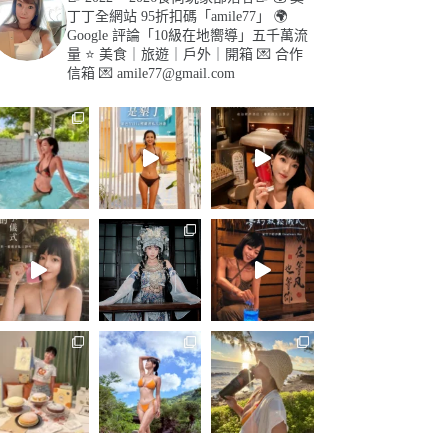
丁丁全網站 95折扣碼「amile77」
🌍
Google 評論「10級在地嚮導」五千萬流
量
⭐️ 美食｜旅遊｜戶外｜開箱
💌 合作
信箱 💌
amile77@gmail.com