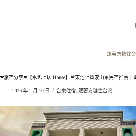
跳
至
主
要
內
容
跟著方糖住台
❤旅宿分享❤【水也上居 House】台東池上質感山景民宿推薦
2026 年 2 月 10 日
台東住宿
,
跟著方糖住台灣