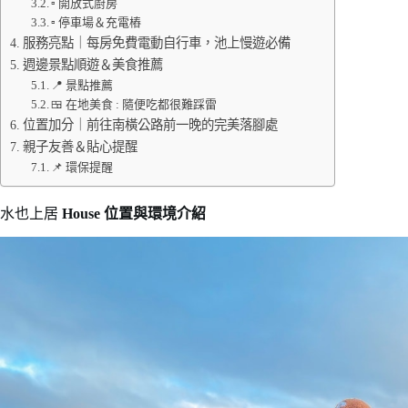
▫️ 開放式廚房
▫️ 停車場＆充電樁
服務亮點｜每房免費電動自行車，池上慢遊必備
週邊景點順遊＆美食推薦
📍 景點推薦
🍱 在地美食 : 隨便吃都很難踩雷
位置加分｜前往南橫公路前一晚的完美落腳處
親子友善＆貼心提醒
📌 環保提醒
水也上居
House 位置與環境介紹