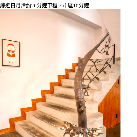
鄰近日月潭約
20
分鐘車程，市區
10
分鐘