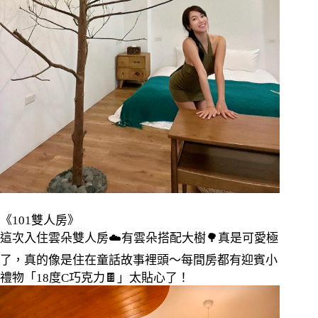
《
101
雙人房》
這次入住雲朵雙人房
☁️
有雲朵搭配大樹
🌳
真是可愛極
了，真的像是住在童話故事裡頭～每間房都有迎賓小
禮物「
18
度
C
巧克力
🍫
」太貼心了！