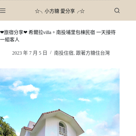
跳
☆╮小方糖 愛分享╭☆
至
主
要
❤旅宿分享❤ 希爾拉villa。南投埔里包棟民宿 一天接待
內
一組客人
容
2023 年 7 月 5 日
南投住宿
,
跟著方糖住台灣