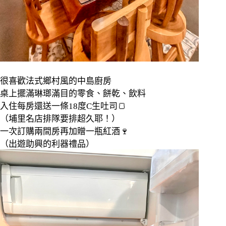
很喜歡法式鄉村風的中島廚房
桌上擺滿琳瑯滿目的零食、餅乾、飲料
入住每房還送一條
18
度
C
生吐司
🍞
（埔里名店排隊要排超久耶！）
一次訂購兩間房再加贈一瓶紅酒
🍷
（出遊助興的利器禮品）