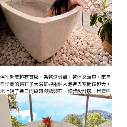
浴室超美超有質感，為乾濕分離，乾淨又清爽，來自
峇里島的磨石子大浴缸
🛁
兩個人泡進去空間還超大，
地上鋪了進口的磁磚與鵝卵石，整體設計感十足
👏🏻