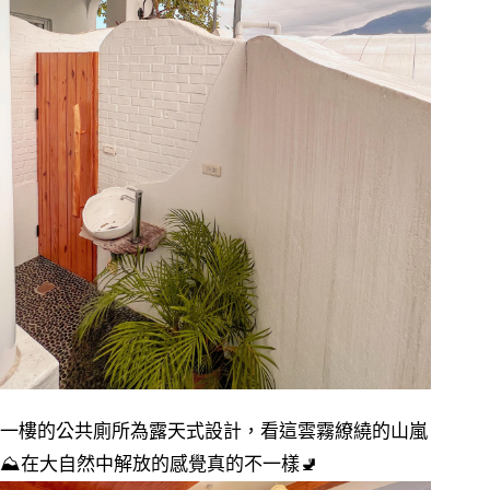
一樓的公共廁所為露天式設計，看這雲霧繚繞的山嵐
⛰️
在大自然中解放的感覺真的不一樣
🚽