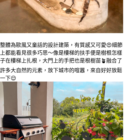
整體為歐風又童話的設計建築，有質感又可愛
😍
細節
上都能看見很多巧思～像是樓梯的扶手便是樹根怎樣
子在樓梯上扎根，大門上的手把也是根樹苗
🪴
融合了
許多大自然的元素，放下城市的喧囂，來自好好放鬆
一下
😌