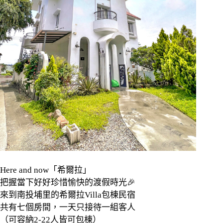
Here and now
「希爾拉」
把握當下好好珍惜愉快的渡假時光
🎉
來到南投埔里的希爾拉
Villa
包棟民宿
共有七個房間，一天只接待一組客人
（可容納
2-22
人皆可包棟）