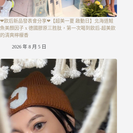
❤飲后新品發表會分享❤【超美一夏 啟動日】北海道鮭
魚美顏因子 x 德國膠原三胜肽，第一次喝到飲后-超美飲
的清爽檸檬香
2026 年 8 月 5 日