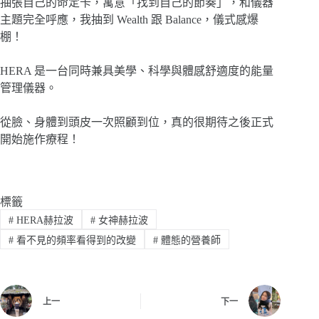
抽張自己的命定卡，寓意「找到自己的節奏」，和儀器
主題完全呼應，我抽到 Wealth 跟 Balance，儀式感爆
棚！
HERA 是一台同時兼具美學、科學與體感舒適度的能量
管理儀器。
從臉、身體到頭皮一次照顧到位，真的很期待之後正式
開始施作療程！
標籤
#
HERA赫拉波
#
女神赫拉波
#
看不見的頻率看得到的改變
#
體態的營養師
上一
下一