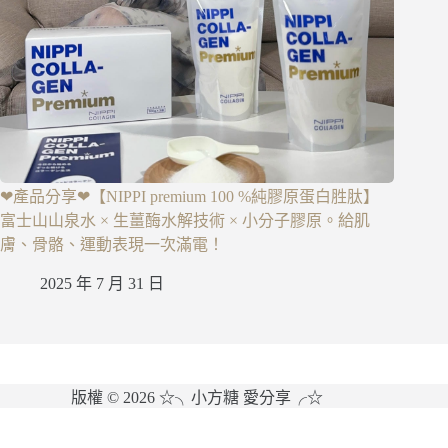
❤產品分享❤【NIPPI premium 100 %純膠原蛋白胜肽】
富士山山泉水 × 生薑酶水解技術 × 小分子膠原。給肌
膚、骨骼、運動表現一次滿電！
2025 年 7 月 31 日
版權 © 2026 ☆╮小方糖 愛分享╭☆
網站維護：
金城事務所