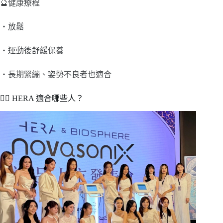
🔮健康療程
・放鬆
・運動後舒緩保養
・長期緊繃、姿勢不良者也適合
👩‍⚕️ HERA 適合哪些人？