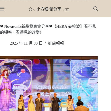
跳
☆╮小方糖 愛分享╭☆
至
主
要
❤ Novasonix新品發表會分享❤【HERA 赫拉波】看不見
內
的頻率，看得見的改變!
容
2025 年 11 月 30 日
好康報報