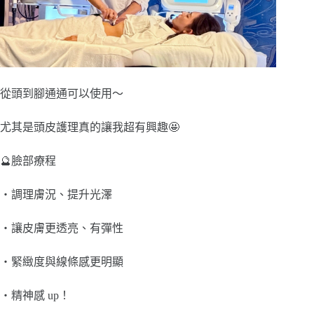
從頭到腳通通可以使用～
尤其是頭皮護理真的讓我超有興趣🤩
🔮臉部療程
・調理膚況、提升光澤
・讓皮膚更透亮、有彈性
・緊緻度與線條感更明顯
・精神感 up！