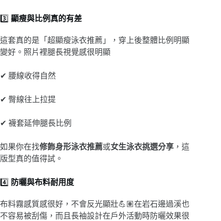
3️⃣
顯瘦與比例真的有差
這套真的是「超顯瘦泳衣推薦」，穿上後整體比例明顯
變好。照片裡腿長視覺感很明顯
✔ 腰線收得自然
✔ 臀線往上拉提
✔ 襪套延伸腿長比例
如果你在找
修飾身形泳衣推薦
或
女生泳衣挑選分享
，這
版型真的值得試。
4️⃣
防曬與布料耐用度
布料霧感質感很好，不會反光顯壯💪🏽在岩石邊過溪也
不容易被刮傷，而且長袖設計在戶外活動時防曬效果很