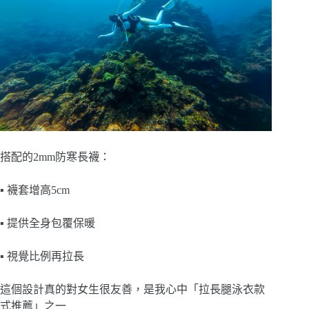
搭配的2mm防寒長襪：
▪️ 襪套增高5cm
▪️ 提供全身包覆保暖
▪️ 視覺比例再拉長
這個設計真的對女生很友善，是我心中「拉長腿泳衣款
式推薦」之一