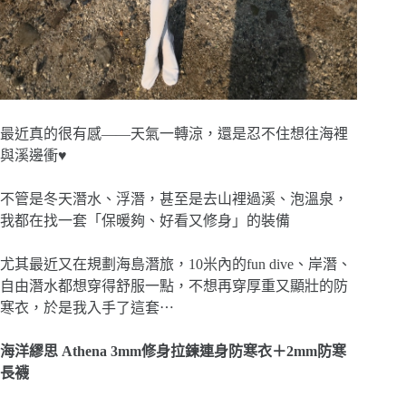
最近真的很有感——天氣一轉涼，還是忍不住想往海裡
與溪邊衝♥
不管是冬天潛水、浮潛，甚至是去山裡過溪、泡溫泉，
我都在找一套「保暖夠、好看又修身」的裝備
尤其最近又在規劃海島潛旅，10米內的fun dive、岸潛、
自由潛水都想穿得舒服一點，不想再穿厚重又顯壯的防
寒衣，於是我入手了這套⋯
海洋繆思 Athena 3mm修身拉鍊連身防寒衣＋2mm防寒
長襪