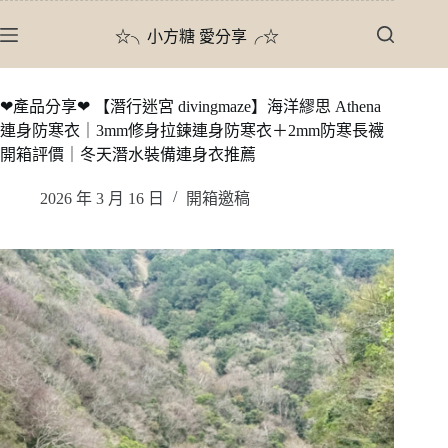
跳
☆╮小方糖 愛分享╭☆
至
主
要
❤產品分享❤ 【潛行迷宮 divingmaze】海洋繆思 Athena
內
連身防寒衣｜3mm修身拉鍊連身防寒衣＋2mm防寒長襪
容
開箱評價｜冬天潛水裝備連身衣推薦
2026 年 3 月 16 日
開箱邀稿