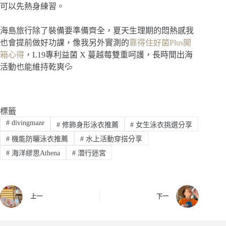
可以先熱身練習。
海島旅行除了裝備要準備齊全，夏天生理期的悶熱感我
也會提前做好功課，像我另外實測的
靠得住好菌Plus開
箱心得
，L19專利益菌 X 蔓越莓雙重呵護，長時間出海
活動也能維持乾爽💦
標籤
#
divingmaze
#
修飾身形泳衣推薦
#
女生泳衣挑選分享
#
機能防曬泳衣推薦
#
水上活動穿搭分享
#
海洋繆思Athena
#
潛行迷宮
上一
下一