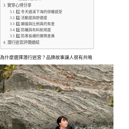
實穿心得分享
1️⃣ 冬天過溪下海的保暖感受
2️⃣ 活動度與舒適度
3️⃣ 顯瘦與比例真的有差
4️⃣ 防曬與布料耐用度
5️⃣ 防寒長襪的實際差異
潛行迷宮評價總結
為什麼選擇潛行迷宮？品牌故事讓人很有共鳴