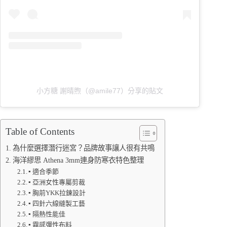
小方糖 謝晴煦（@amile77）分享的貼文
Table of Contents
為什麼選擇潛行迷宮？品牌故事讓人很有共鳴
海洋繆思 Athena 3mm連身防寒衣特色整理
▪️ 適合季節
▪️ 亞洲女性專屬剪裁
▪️ 胸前YKK拉鍊設計
▪️ 四針六線縫製工藝
▪️ 隔熱性能佳
▪️ 霧感彈性布料