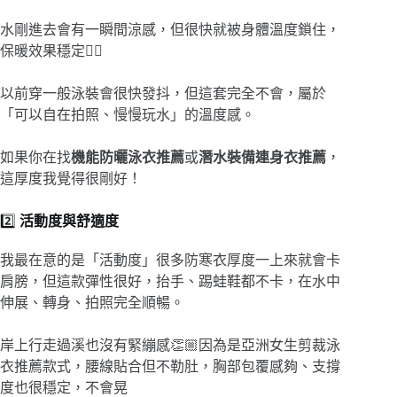
水剛進去會有一瞬間涼感，但很快就被身體溫度鎖住，
保暖效果穩定👍🏽
以前穿一般泳裝會很快發抖，但這套完全不會，屬於
「可以自在拍照、慢慢玩水」的溫度感。
如果你在找
機能防曬泳衣推薦
或
潛水裝備連身衣推薦
，
這厚度我覺得很剛好！
2️⃣
活動度與舒適度
我最在意的是「活動度」很多防寒衣厚度一上來就會卡
肩膀，但這款彈性很好，抬手、踢蛙鞋都不卡，在水中
伸展、轉身、拍照完全順暢。
岸上行走過溪也沒有緊繃感👏🏼因為是亞洲女生剪裁泳
衣推薦款式，腰線貼合但不勒肚，胸部包覆感夠、支撐
度也很穩定，不會晃