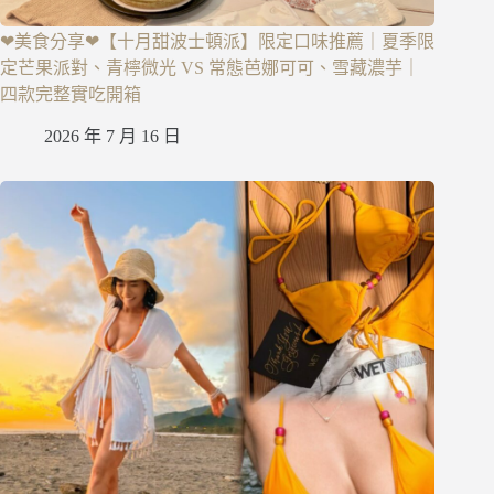
❤美食分享❤【十月甜波士頓派】限定口味推薦｜夏季限
定芒果派對、青檸微光 VS 常態芭娜可可、雪藏濃芋｜
四款完整實吃開箱
2026 年 7 月 16 日