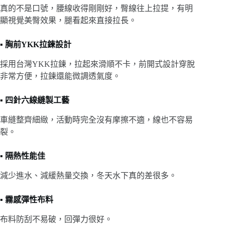
真的不是口號，腰線收得剛剛好，臀線往上拉提，有明
顯視覺美臀效果，腿看起來直接拉長。
▪️
胸前YKK拉鍊設計
採用台灣YKK拉鍊，拉起來滑順不卡，前開式設計穿脫
非常方便，拉鍊還能微調透氣度。
▪️
四針六線縫製工藝
車縫整齊細緻，活動時完全沒有摩擦不適，線也不容易
裂。
▪️
隔熱性能佳
減少進水、減緩熱量交換，冬天水下真的差很多。
▪️
霧感彈性布料
布料防刮不易破，回彈力很好。