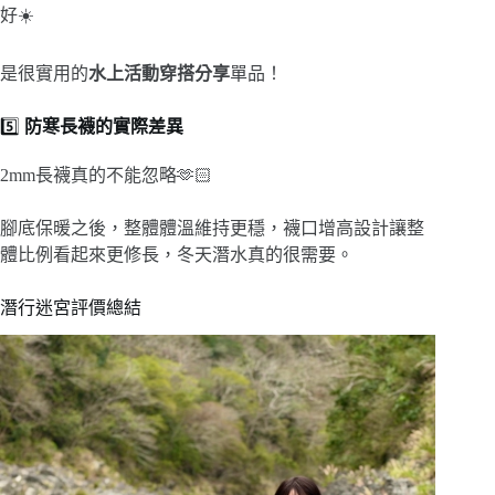
好☀️
是很實用的
水上活動穿搭分享
單品！
5️⃣
防寒長襪的實際差異
2mm長襪真的不能忽略🫶🏻
腳底保暖之後，整體體溫維持更穩，襪口增高設計讓整
體比例看起來更修長，冬天潛水真的很需要。
潛行迷宮評價總結