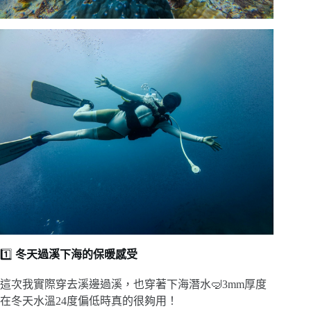
1️⃣
冬天過溪
下海的保暖感受
這次我實際穿去溪邊過溪，也穿著下海潛水🤿3mm厚度
在冬天水溫24度偏低時真的很夠用！