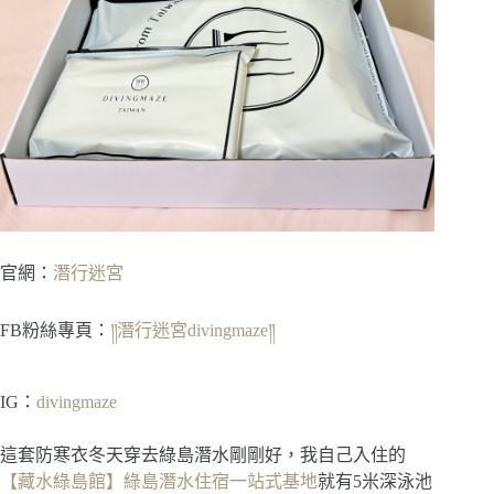
官網：
潛行迷宮
FB粉絲專頁：
༎潛行迷宮divingmaze༎
IG：
divingmaze
這套防寒衣冬天穿去綠島潛水剛剛好，我自己入住的
【藏水綠島館】綠島潛水住宿一站式基地
就有5米深泳池