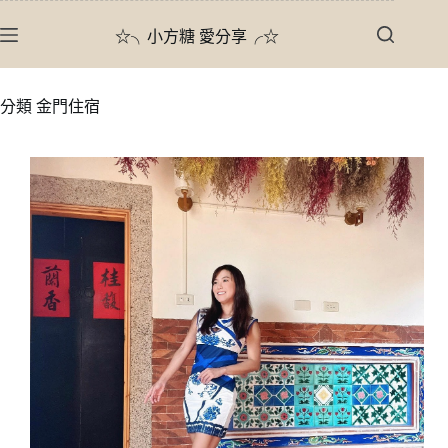
跳
☆╮小方糖 愛分享╭☆
至
主
要
分類
金門住宿
內
容