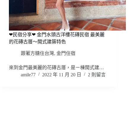
❤民宿分享❤ 金門水頭古洋樓花磚民宿 最美麗
的花磚古厝～閩式建築特色
跟著方糖住台灣
,
金門住宿
來到金門最美麗的花磚古厝，是ㄧ棟閩式建…
amile77
2022 年 11 月 20 日
2 則留言