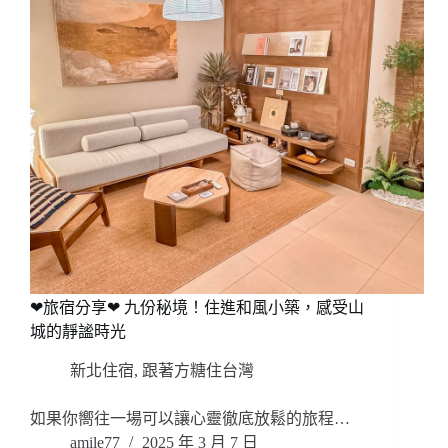
❤旅宿分享❤ 九份秘境！住進和風小築，感受山
城的靜謐時光
新北住宿
,
跟著方糖住台灣
如果你嚮往一場可以讓心靈徹底放鬆的旅程…
amile77
2025 年 3 月 7 日