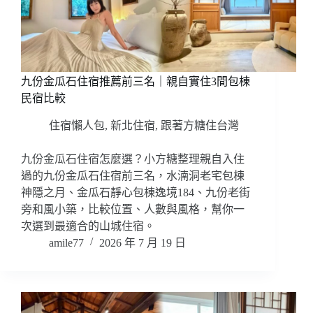
九份金瓜石住宿推薦前三名｜親自實住3間包棟
民宿比較
住宿懶人包
,
新北住宿
,
跟著方糖住台灣
九份金瓜石住宿怎麼選？小方糖整理親自入住
過的九份金瓜石住宿前三名，水湳洞老宅包棟
神隱之月、金瓜石靜心包棟逸境184、九份老街
旁和風小築，比較位置、人數與風格，幫你一
次選到最適合的山城住宿。
amile77
2026 年 7 月 19 日