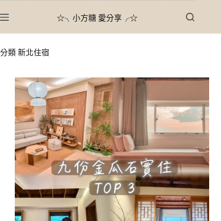
跳
☆╮小方糖 愛分享╭☆
至
主
要
分類
新北住宿
內
容