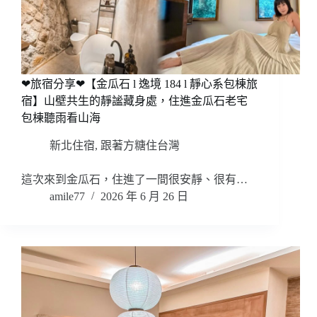
❤旅宿分享❤【金瓜石 l 逸境 184 l 靜心系包棟旅
宿】山壁共生的靜謐藏身處，住進金瓜石老宅
包棟聽雨看山海
新北住宿
,
跟著方糖住台灣
這次來到金瓜石，住進了一間很安靜、很有…
amile77
2026 年 6 月 26 日