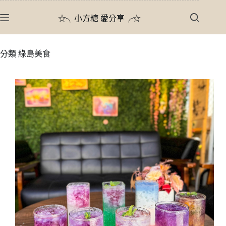
跳
☆╮小方糖 愛分享╭☆
至
主
要
分類
綠島美食
內
容