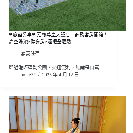
❤旅宿分享❤ 嘉義尊皇大飯店。商務客房開箱！
高空泳池×健身房×酒吧全體驗
嘉義住宿
鄰近港坪運動公園，交通便利，無論是自駕…
amile77
2025 年 4 月 12 日