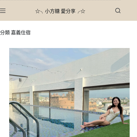
跳
☆╮小方糖 愛分享╭☆
至
主
要
分類
嘉義住宿
內
容