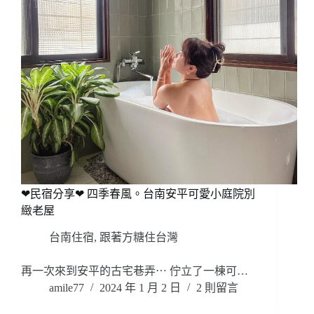
❤民宿分享❤ 四季春風。台南安平可愛小庭院別
緻老屋
台南住宿
,
跟著方糖住台灣
再一次來到安平的古宅巷弄⋯ 佇立了一棟可…
amile77
2024 年 1 月 2 日
2 則留言