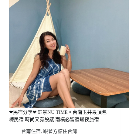
❤民宿分享❤ 鈺景NU TIME。台南玉井最頂包
棟民宿 時尚又有設感 南橫必留宿過夜旅宿
台南住宿
,
跟著方糖住台灣