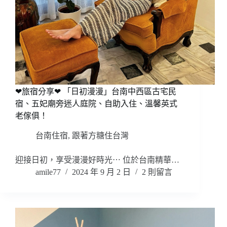
❤旅宿分享❤ 「日初漫漫」台南中西區古宅民
宿、五妃廟旁迷人庭院、自助入住、溫馨英式
老傢俱！
台南住宿
,
跟著方糖住台灣
迎接日初，享受漫漫好時光⋯ 位於台南精華…
amile77
2024 年 9 月 2 日
2 則留言