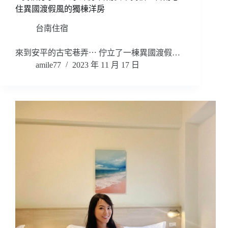
住異國渡假風的獨棟洋房
台南住宿
來到安平的古宅巷弄⋯ 佇立了一棟異國渡假…
amile77
2023 年 11 月 17 日