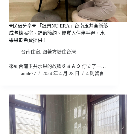
❤民宿分享❤ 「鈺景NU ERA」台南玉井全新落
成包棟民宿、舒適簡約、優質入住伴手禮、水
果果乾免費提供！
台南住宿
,
跟著方糖住台灣
來到台南玉井水果的故鄉🍍🍎🍐🥭 佇立了一…
amile77
2024 年 4 月 28 日
4 則留言