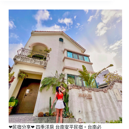
❤民宿分享❤ 四季洋房 台南安平民宿。台南必