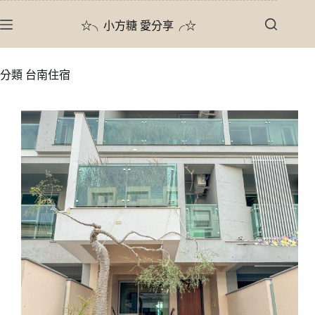
跳
☆╮小方糖 愛分享╭☆
至
主
要
分類
台南住宿
內
容