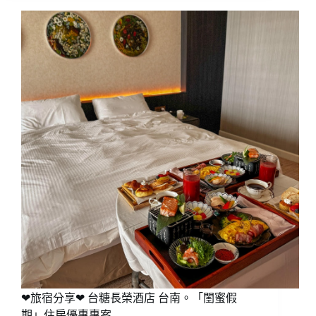
❤旅宿分享❤ 台糖長榮酒店 台南。「閨蜜假
期」住房優惠專案